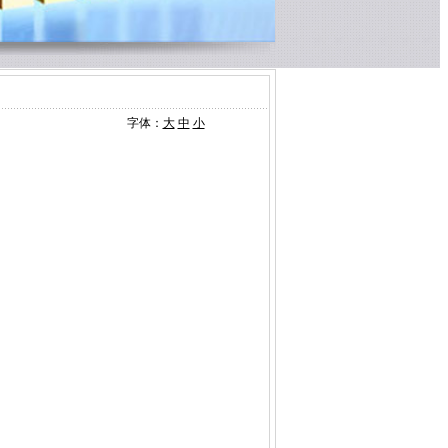
字体：
大
中
小